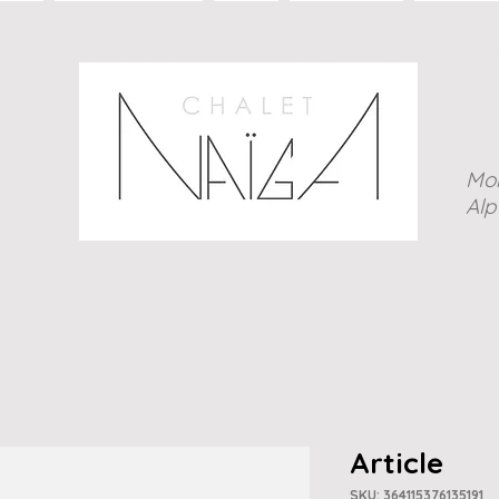
ALET
Les Suites & Le SPA
HIVER
L'été au Chalet
Galerie P
Mo
Alp
Article
SKU: 364115376135191