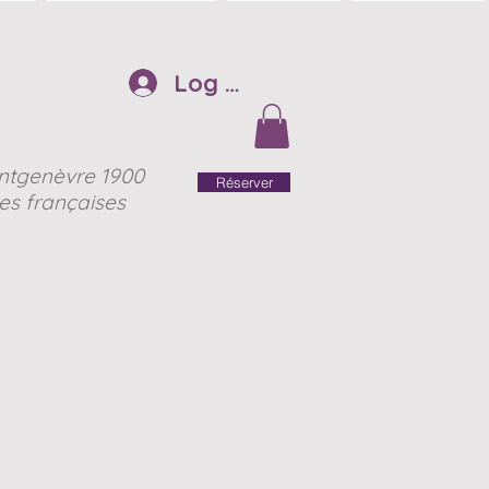
HOTO
TARIFS et Disponibiltés
Nos partenaires
Réservations /FAQ
Log In
ntgenèvre 1900
Réserver
es françaises