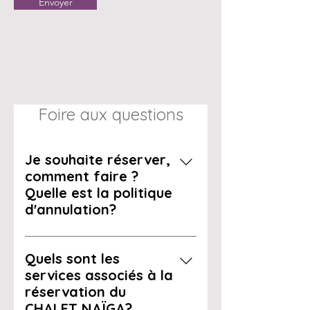
Envoyer
Foire aux questions
Je souhaite réserver,
comment faire ?
Quelle est la politique
d'annulation?
Pour réserver merci de nous
communiquer par mail votre
Quels sont les
NOM, PRENOM, adresse,
services associés à la
téléphone, nombre d'adultes et
réservation du
d'enfants ainsi que la semaine
CHALET NAÏGA?