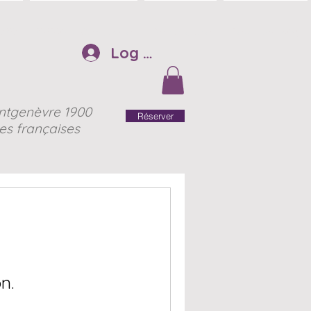
HOTO
TARIFS et Disponibiltés
Nos partenaires
Réservations /FAQ
Log In
ntgenèvre 1900
Réserver
es françaises
n.