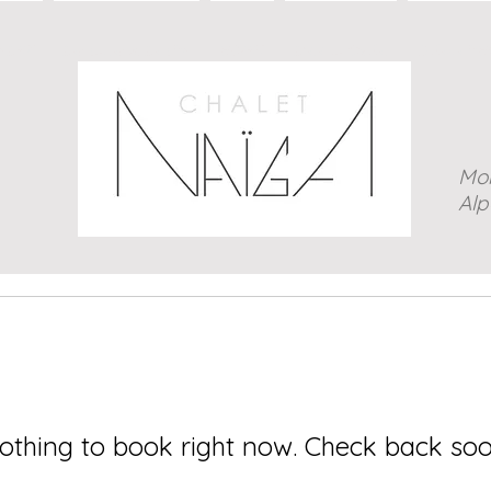
ALET
Les Suites & Le SPA
HIVER
L'été au Chalet
Galerie P
Mo
Alp
othing to book right now. Check back soo